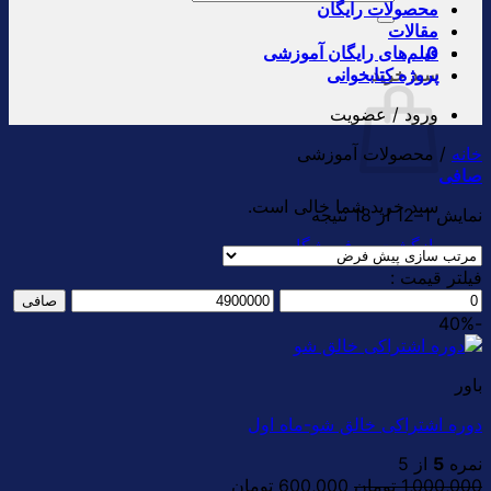
محصولات رایگان
برای:
مقالات
0
فیلم‌های رایگان آموزشی
سبد خرید
پروژه کتابخوانی
ورود / عضویت
خانه
/
محصولات آموزشی
صافی
سبد خرید شما خالی است.
نمایش 1–12 از 18 نتیجه
بازگشت به فروشگاه
فیلتر قیمت :
حداقل
حداكثر
صافی
قیمت
قيمت
-40%
باور
دوره اشتراکی خالق شو-ماه اول
نمره
5
از 5
قیمت
قیمت
1,000,000
تومان
600,000
تومان