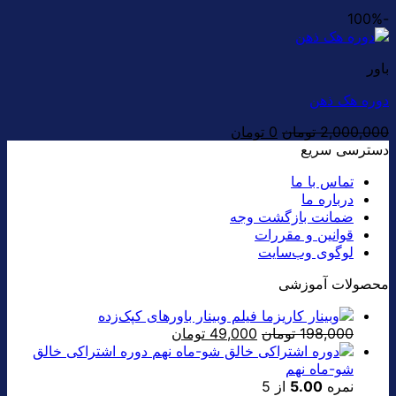
-100%
باور
دوره هک ذهن
قیمت
قیمت
2,000,000
تومان
0
تومان
اصلی:
فعلی:
دسترسی سریع
0 تومان.
2,000,000 تومان
تماس با ما
بود.
درباره ما
ضمانت بازگشت وجه
قوانین و مقررات
لوگوی وب‌سایت
محصولات آموزشی
فیلم وبینار باورهای کپک‌زده
قیمت
قیمت
198,000
تومان
49,000
تومان
اصلی:
فعلی:
دوره اشتراکی خالق
198,000 تومان
49,000 تومان.
شو-ماه نهم
بود.
نمره
5.00
از 5