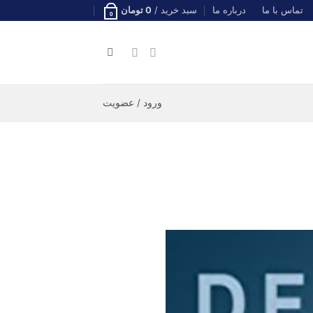
تماس با ما
درباره ما
سبد خرید /
0
تومان
0
ورود / عضویت