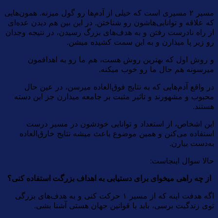
مسیر ۲ مسیری است که خیلی از آدم‌ها رو گول میزنه. همون‌هایی
که علاقه و توانایی‌هاشون رو شناختن. در این بین هم دیدن عده‌ای
از راه نادرست رفتن و به هدف‌های بزرگ رسیدن، در نتیجه وجدان
رو زیر پا میذارن و به این سمت کشیده میشن.
و روش اول که بهترین روش هست، هم ما رو به اهدافمون
میرسونه هم حال ما رو خوب میکنه.
در واقع آدم‌هایی که به نتایج فوق‌العاده میرسن، در عین حال
محبوب و مشهورند و تاثیر مثبت بر جامعه میذارن جز این دسته
هستند.
این اشخاص، از استعداد و توانایی خودشون در مسیر درست
استفاده می‌کنن و همین موضوع باعث میشه نتایج خارق‌العاده
به‌دست بیارن.
حالا سوال اینجاست:
از چه راهی میخوای برای دستیابی به اهداف بزرگت استفاده کنی؟
اگه هدفت اینه که از مسیر ۱ حرکت کنی و به هدف‌های بزرگی
توی زندگیت برسی، باید با قوانین جهان هستی آشنا بشی.