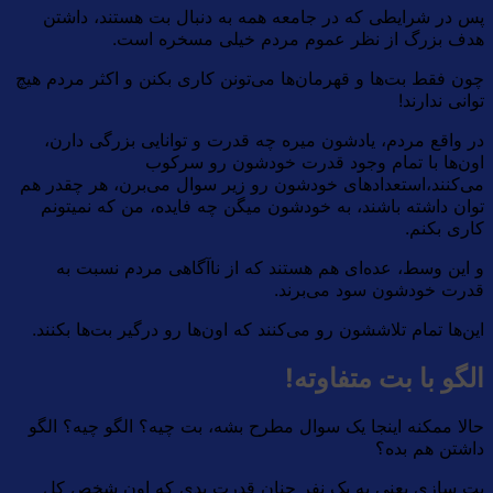
پس در شرایطی که در جامعه همه به دنبال بت هستند، داشتن
هدف بزرگ از نظر عموم مردم خیلی مسخره است.
چون فقط بت‌ها و قهرمان‌ها می‌تونن کاری بکنن و اکثر مردم هیچ
توانی ندارند!
در واقع مردم، یادشون میره چه قدرت و توانایی بزرگی دارن،
اون‌ها با تمام وجود قدرت خودشون رو سرکوب
می‌کنند،‌استعدادهای خودشون رو زیر سوال می‌برن، هر چقدر هم
توان داشته باشند، به خودشون میگن چه فایده، من که نمیتونم
کاری بکنم.
و این وسط، عده‌ای هم هستند که از ناآگاهی مردم نسبت به
قدرت خودشون سود می‌برند.
این‌‌ها تمام تلاششون رو می‌کنند که اون‌ها رو درگیر بت‌ها بکنند.
الگو با بت متفاوته!
حالا ممکنه اینجا یک سوال مطرح بشه، بت چیه؟ الگو چیه؟ الگو
داشتن هم بده؟
بت سازی یعنی به یک نفر چنان قدرت بدی که اون شخص کل