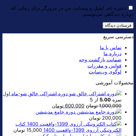
ذخیره نام، ایمیل و وبسایت من در مرورگر برای زمانی که
دوباره دیدگاهی می‌نویسم.
دسترسی سریع
تماس با ما
درباره ما
ضمانت بازگشت وجه
قوانین و مقررات
لوگوی وب‌سایت
محصولات آموزشی
دوره اشتراکی خالق شو-ماه اول
نمره
5.00
از 5
قیمت
قیمت
1,000,000
تومان
600,000
تومان
اصلی:
فعلی:
دوره جامع مدیتیشن
1,000,000 تومان
600,000 تومان.
200,000
تومان
بود.
کتاب
الکترونیکی آرزوی 1399-واقعیت 1400
15,000
تومان
فیلم وبینار باورهای کپک‌زده