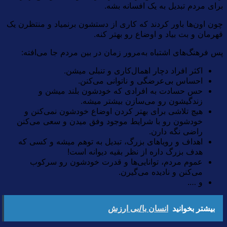
برای مردم تبدیل به یک افسانه بشه.
چون اون‌ها باور کردند که کاری از دستشون برنمیاد و منتظرن یک
قهرمان و بت بیاد و اوضاع رو بهتر کنه.
پس فرهنگ‌های اشتباه به‌مرور زمان در بین مردم جا می‌افته:
اکثر افراد دچار اهمال‌کاری و تنبلی میشن.
احساس بی‌عرضگی و ناتوانی می‌کنن.
حس حسادت به افرادی که خودشون بلند میشن و
زندگیشون رو می‌سازن بیشتر میشه.
هیچ تلاشی برای بهتر کردن اوضاع خودشون نمی‌کنن و
خودشون رو با شرایط موجود وفق میدن و سعی می‌کنن
راضی نگه دارن.
اهداف و رویاهای بزرگ، تبدیل به توهم میشه و کسی که
هدف بزرگ داره از نظر بقیه دیوانه است!
عموم مردم، توانایی‌ها و قدرت خودشون رو سرکوب
می‌کنن و نادیده می‌گیرن.
و ….
بیشتر بخوانید
انسان با/بی ارزش