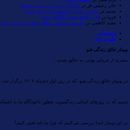
جابر رحیمی فر
در
مواظب دزد انرژی روانی باشید!
محمد
در
ساخت عادت با استفاده از چرخه عادت
فریبا
در
دوره جامع نقشه (MAP) ثروت
مجید کاظمی
در
ماتریس آیزنهاور راهکار عملی مدیریت زمان
توضیحات
نظرات (0)
وبینار خالق زندگی شو
سفری از قربانی بودن، به خالق شدن…
در وبینار خالق زندگی شو، که در روز اول دی‌ماه ۱۴۰۲ برگزار شد، با موضوع فرکانس قربانی بودن و خالق شدن آشنا شدیم.
دیدیم که در روزهای ابتدایی زندگیمون، چطور ناخودآگاه ما به اشتب
در این وبینار ابتدا بررسی می‌کنیم که چرا ما باید تغییر کنیم؟