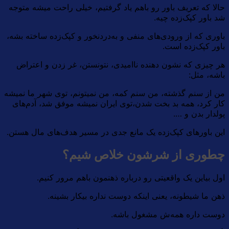
حالا که تعریف باور رو باهم یاد گرفتیم، خیلی راحت میشه متوجه
شد باور کپک‌زده چیه.
باوری که از ورودی‌های منفی و به‌دردنخور و کپک‌زده ساخته بشه،‌
باور کپک‌زده است.
هر چیزی که نشون دهنده ناامیدی، نتونستن، غر زدن و اعتراض
باشه، مثل:
من از سنم گذشته، من سنم کمه، من نمیتونم، توی شهر ما نمیشه
کار کرد، همه بد بخت شدن،‌توی ایران نمیشه موفق شد، آدم‌های
پولدار بدن و ….
این باورهای کپک‌زده یک مانع جدی در مسیر هدف‌های مال هستن.
چطوری از شرشون خلاص شیم؟
اول بیاین یک واقعیتی رو درباره ذهنمون باهم مرور کنیم.
ذهن ما شیطونه، یعنی اینکه دوست نداره بیکار بشینه.
دوست داره همه‌ش مشغول باشه.