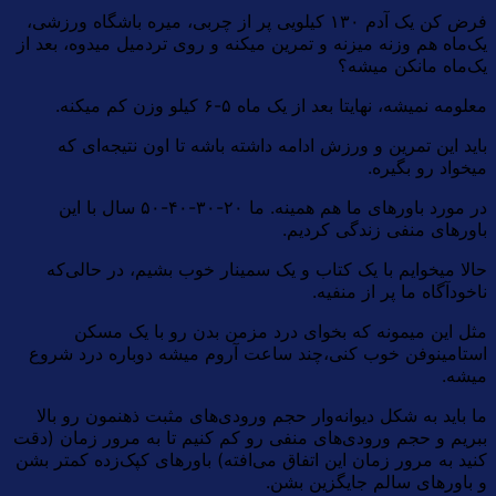
فرض کن یک آدم ۱۳۰ کیلویی پر از چربی، میره باشگاه ورزشی،
یک‌ماه هم وزنه میزنه و تمرین میکنه و روی تردمیل میدوه، بعد از
یک‌ماه مانکن میشه؟
معلومه نمیشه، نهایتا بعد از یک ماه ۵-۶ کیلو وزن کم میکنه.
باید این تمرین و ورزش ادامه داشته باشه تا اون نتیجه‌ای که
میخواد رو بگیره.
در مورد باورهای ما هم همینه. ما ۲۰-۳۰-۴۰-۵۰ سال با این
باورهای منفی زندگی کردیم.
حالا میخوایم با یک کتاب و یک سمینار خوب بشیم، در حالی‌که
ناخودآگاه ما پر از منفیه.
مثل این میمونه که بخوای درد مزمن بدن رو با یک مسکن
استامینوفن خوب کنی،‌چند ساعت آروم میشه دوباره درد شروع
میشه.
ما باید به شکل دیوانه‌وار حجم ورودی‌های مثبت ذهنمون رو بالا
ببریم و حجم ورودی‌های منفی رو کم کنیم تا به مرور زمان (دقت
کنید به مرور زمان این اتفاق می‌افته) باورهای کپک‌زده کمتر بشن
و باورهای سالم جایگزین بشن.