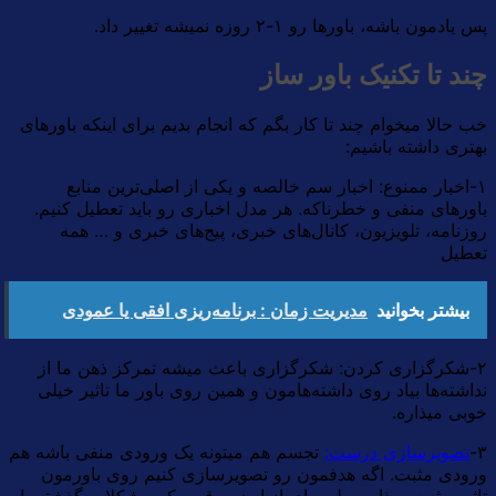
پس یادمون باشه، باورها رو ۱-۲ روزه نمیشه تغییر داد.
چند تا تکنیک باور ساز
خب حالا میخوام چند تا کار بگم که انجام بدیم برای اینکه باورهای
بهتری داشته باشیم:
۱-اخبار ممنوع: اخبار سم خالصه و یکی از اصلی‌ترین منابع
باورهای منفی و خطرناکه. هر مدل اخباری رو باید تعطیل کنیم.
روزنامه، تلویزیون، کانال‌های خبری، پیج‌های خبری و … همه
تعطیل
بیشتر بخوانید
مدیریت زمان : برنامه‌ریزی افقی یا عمودی
۲-شکرگزاری کردن: شکرگزاری باعث میشه تمرکز ذهن ما از
نداشته‌ها بیاد روی داشته‌هامون و همین روی باور ما تاثیر خیلی
خوبی میذاره.
۳-
تصویرسازی درست:
تجسم هم میتونه یک ورودی منفی باشه هم
ورودی مثبت. اگه هدفمون رو تصویرسازی کنیم روی باورمون