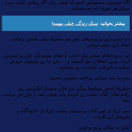
اگه خودمون مشغولش کنیم که هیچی ولی اگه رهاش کنیم، میره
سراغ هر چیزی که دم دستشه.
بیشتر بخوانید
سبک زندگی خیلی مهمه!
دم دستی‌ترین ورودی‌های ذهن هم معمولا منفی هستن و باعث
ایجاد باور منفی میشن.
این ورودی‌های منفی مثل اخبار، آدم‌های منفی‌نگر، فکر و استرس
آینده، مرور اتفاقات تلخ گذشته و … ذهن ما رو مشغول خودش
میکنه و باورهای کپک‌زده رو میسازه.
پس ما باید حسابی مراقب ذهنمون باشیم.
خیلی‌ها اینجور موقع‌ها میگن من فلان سمینار انگیزشی رو
رفتم،‌فلان کتاب مثبت رو خوندم ولی هیچی نشد و باور من درست
نشد.
ببین ایراد از اون کتاب و سمینار نیست، ایراد از ناخودآگاه و
باورهای این افراده.
بیاین یه مثالی بزنم براتون: