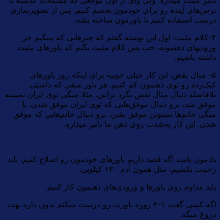
تاثیر مثبت میذاره. ولی وای از اون موقعی که مشکلات گذشته یا
ترس‌های آینده رو برای خودمون تجسم کنیم. پس از تصویرسازی
درست استفاده کنیم تا باورمون ساخته بشه.
۴-کلام مثبت: اول این نوشته گفتم که چیزهایی که میگیم جز
ورودیهای ذهنمونه، خب پس کلام مثبت بگیم که باورهای مثبت
داشته باشیم.
۵- مثال نقض: این کار خیلی خوبیه برای اینکه زور باورهای
کپک‌زده رو توی ذهنمون کم کنیم. هر باور منفی که داشتی،
بلافاصله دنبال مثال نقض بگرد براش. مثلا میگی توی ایران نمیشه
موفق شد، برو دنبال موفق‌هایی که توی ایران موفق شدن. یا
میگی خانم‌ها نمیتونن موفق بشن، برو دنبال خانم‌هایی که موفق
شدن. این کار به‌شدت روی ذهن ما تاثیر میذاره.
یادمون باشه اگه قصد داریم باورهای خودمون رو اصلاح کنیم، باید
زحمت بکشیم، مثل همون آدم ۱۳۰ کیلویی.
باید مداوم روی باورها و ورودی‌های ذهنمون کار کنیم.
اگه کسی گفت ۱-۲ روزه باورت رو درست میکنم بدون داره بهت
دروغ میگه.