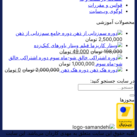
قوانین و مقررات
لوگوی وب‌سایت
محصولات آموزشی
دوره جامع سم‌زدایی از ذهن
2,500,000
تومان
فیلم وبینار باورهای کپک‌زده
قیمت
قیمت
198,000
تومان
49,000
تومان
اصلی:
فعلی:
دوره اشتراکی خالق
198,000 تومان
49,000 تومان.
شو-ماه سوم
1,000,000
تومان
بود.
قیمت
قی
دوره هک ذهن
2,000,000
تومان
0
تومان
اصلی:
فعل
در سایت جستجو کنید:
0 تومان.
بود.
مجوزها
کلیه حقوق این سایت متعلق به مهدی کاردان می‌باشد. این سایت