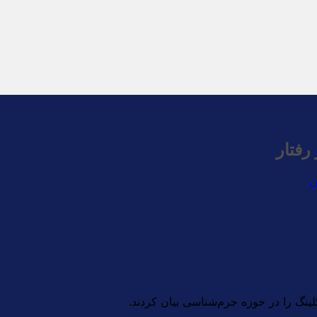
رفتار
ن