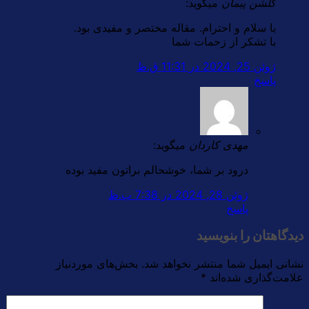
گلشن پیمان
میگوید:
با سلام و احترام. مقاله مختصر و مفیدی بود.
با تشکر از زحمات شما
ژوئن 25, 2024 در 11:31 ق.ظ
پاسخ
مهدی کاردان
میگوید:
درود بر شما، خوشحالم براتون مفید بوده
ژوئن 28, 2024 در 7:38 ب.ظ
پاسخ
دیدگاهتان را بنویسید
نشانی ایمیل شما منتشر نخواهد شد.
بخش‌های موردنیاز
علامت‌گذاری شده‌اند
*