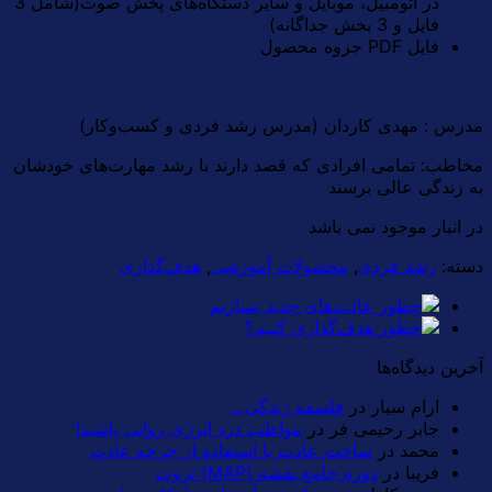
در اتومبیل، موبایل و سایر دستگاه‌های پخش صوت(شامل 3
فایل و 3 بخش جداگانه)
فایل PDF جزوه محصول
مدرس : مهدی کاردان (مدرس رشد فردی و کسب‌و‌کار)
مخاطب: تمامی افرادی که قصد دارند با رشد مهارت‌های خودشان
به زندگی عالی برسند
در انبار موجود نمی باشد
دسته:
رشد فردی
,
محصولات آموزشی
,
هدف‌گذاری
آخرین دیدگاه‌ها
ارام سیار
در
فلسفه زندگی…
جابر رحیمی فر
در
مواظب دزد انرژی روانی باشید!
محمد
در
ساخت عادت با استفاده از چرخه عادت
فریبا
در
دوره جامع نقشه (MAP) ثروت